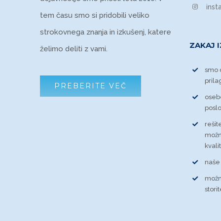
ins
tem času smo si pridobili veliko
strokovnega znanja in izkušenj, katere
ZAKAJ 
želimo deliti z vami.
smo d
prila
PREBERITE VEČ
osebe
posl
reši
možn
kvali
naše
možn
stori