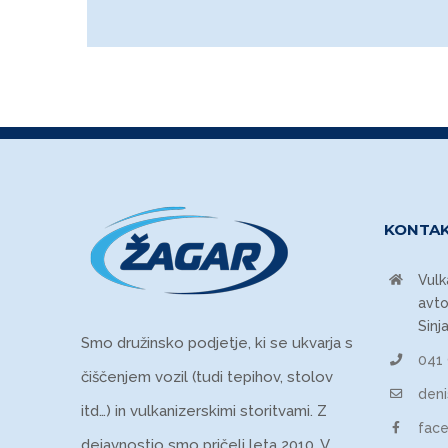
KONTA
Vulk
avto
Sinj
Smo družinsko podjetje, ki se ukvarja s
041
čiščenjem vozil (tudi tepihov, stolov
den
itd…) in vulkanizerskimi storitvami. Z
fac
dejavnostjo smo pričeli leta 2010. V