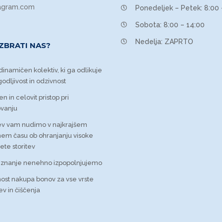
tagram.com
Ponedeljek – Petek: 8:00 
Sobota: 8:00 – 14:00
Nedelja: ZAPRTO
IZBRATI NAS?
inamičen kolektiv, ki ga odlikuje
godljivost in odzivnost
n in celovit pristop pri
ovanju
tev vam nudimo v najkrajšem
em času ob ohranjanju visoke
tete storitev
 znanje nenehno izpopolnjujemo
ost nakupa bonov za vse vrste
tev in čiščenja