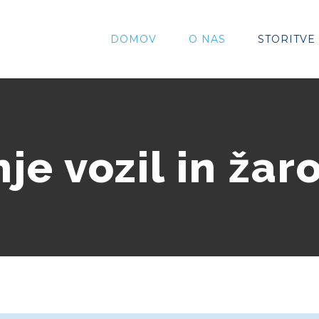
for:
DOMOV
O NAS
STORITVE
nje vozil in ža