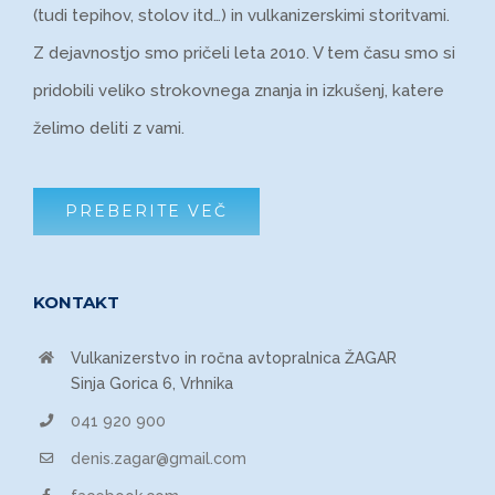
(tudi tepihov, stolov itd…) in vulkanizerskimi storitvami.
Z dejavnostjo smo pričeli leta 2010. V tem času smo si
pridobili veliko strokovnega znanja in izkušenj, katere
želimo deliti z vami.
PREBERITE VEČ
KONTAKT
Vulkanizerstvo in ročna avtopralnica ŽAGAR
Sinja Gorica 6, Vrhnika
041 920 900
denis.zagar@gmail.com